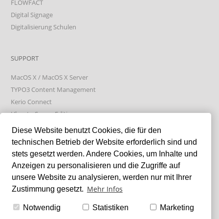
FLOWFACT
Digital Signage
Digitalisierung Schulen
SUPPORT
MacOS X / MacOS X Server
TYPO3 Content Management
Kerio Connect
Ubuntu Server Edition
Absolute Manage
Diese Website benutzt Cookies, die für den
technischen Betrieb der Website erforderlich sind und
stets gesetzt werden. Andere Cookies, um Inhalte und
LIXXBLOG
Anzeigen zu personalisieren und die Zugriffe auf
unsere Website zu analysieren, werden nur mit Ihrer
Mehr Infos
Zustimmung gesetzt.
GFI Kerio Connect & Let's Encrypt Failure bei Certificate Renew
Samsung SSDs tunen
Notwendig
Statistiken
Marketing
GFI Kerio Connect - log4j (CVE-2021-44228)