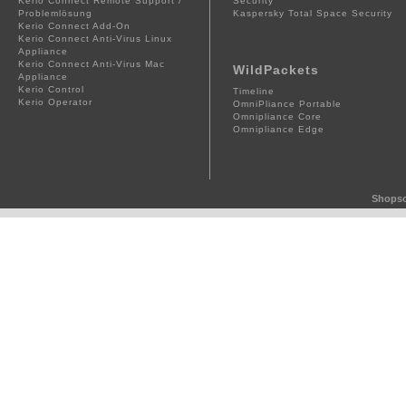
Kerio Connect Remote Support /
Security
Problemlösung
Kaspersky Total Space Security
Kerio Connect Add-On
Kerio Connect Anti-Virus Linux
Appliance
Kerio Connect Anti-Virus Mac
WildPackets
Appliance
Kerio Control
Timeline
Kerio Operator
OmniPliance Portable
Omnipliance Core
Omnipliance Edge
Shopso