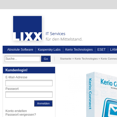
Absolute Software
Kaspersky Labs
Kerio Technologies
ESET
LAN
Go
Startseite
»
Kerio Technologies
»
Kerio Connec
Kundenlogin!
E-Mail-Adresse
Passwort
Anmelden
Konto erstellen
Passwort vergessen?