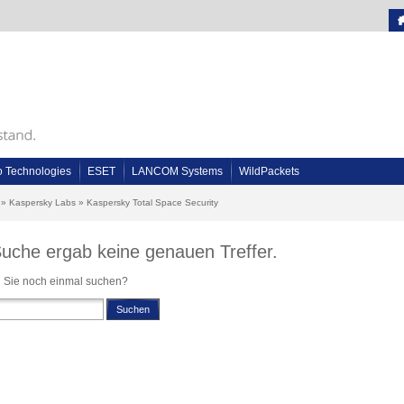
o Technologies
ESET
LANCOM Systems
WildPackets
»
Kaspersky Labs
»
Kaspersky Total Space Security
Suche ergab keine genauen Treffer.
 Sie noch einmal suchen?
Suchen