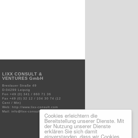
LIXX CONSULT &
VENTURES GmbH
Breslauer Straße 49
D-04299 Leipzig
Fon +49 (0) 341 / 860 71 36
Fax +49 (0) 32 12 / 104 30 74 (12
Cent / Min)
Web:
http://www.lixx-consult.com
Mail: info@lixx-consult.com
Cookies erleichtern die
Bereitstellung unserer Dienste. Mit
der Nutzung unserer Dienste
erklären Sie sich damit
einverstanden, dass wir Cookies