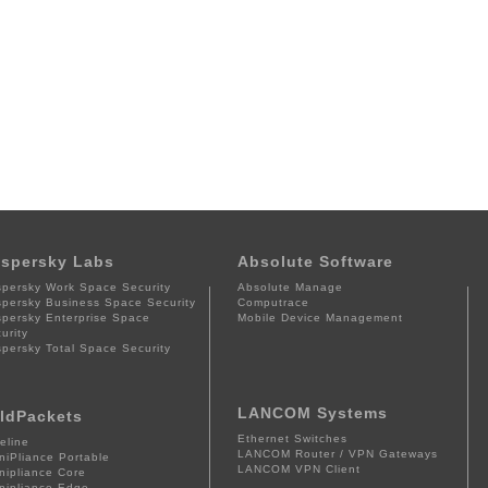
spersky Labs
Absolute Software
persky Work Space Security
Absolute Manage
persky Business Space Security
Computrace
persky Enterprise Space
Mobile Device Management
urity
persky Total Space Security
LANCOM Systems
ldPackets
Ethernet Switches
eline
LANCOM Router / VPN Gateways
iPliance Portable
LANCOM VPN Client
ipliance Core
ipliance Edge