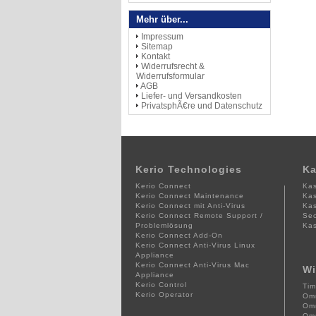
Mehr über...
Impressum
Sitemap
Kontakt
Widerrufsrecht &
Widerrufsformular
AGB
Liefer- und Versandkosten
PrivatsphÃ€re und Datenschutz
Kerio Technologies
Ka
Kerio Connect
Kas
Kerio Connect Maintenance
Kas
Kerio Connect mit Anti-Virus
Kas
Kerio Connect Remote Support /
Sec
Problemlösung
Kas
Kerio Connect Add-On
Kerio Connect Anti-Virus Linux
Appliance
Kerio Connect Anti-Virus Mac
Wi
Appliance
Kerio Control
Tim
Kerio Operator
Omn
Omn
Omn