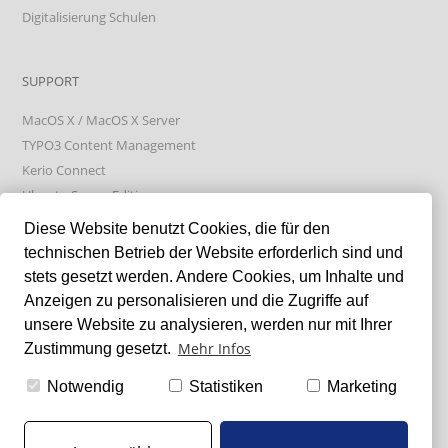
Digitalisierung Schulen
SUPPORT
MacOS X / MacOS X Server
TYPO3 Content Management
Kerio Connect
Ubuntu Server Edition
Absolute Manage
Diese Website benutzt Cookies, die für den
technischen Betrieb der Website erforderlich sind und
stets gesetzt werden. Andere Cookies, um Inhalte und
LIXXBLOG
Anzeigen zu personalisieren und die Zugriffe auf
unsere Website zu analysieren, werden nur mit Ihrer
Mehr Infos
Zustimmung gesetzt.
GFI Kerio Connect & Let's Encrypt Failure bei Certificate Renew
Samsung SSDs tunen
Notwendig
Statistiken
Marketing
GFI Kerio Connect - log4j (CVE-2021-44228)