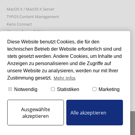
MacOS X / MacOS X Server
TYPO3 Content Management
Kerio Connect
Ubuntu Server Edition
Absolute Manage
Diese Website benutzt Cookies, die für den
technischen Betrieb der Website erforderlich sind und
stets gesetzt werden. Andere Cookies, um Inhalte und
LIXXBLOG
Anzeigen zu personalisieren und die Zugriffe auf
unsere Website zu analysieren, werden nur mit Ihrer
Mehr Infos
Zustimmung gesetzt.
GFI Kerio Connect & Let's Encrypt Failure bei Certificate Renew
Samsung SSDs tunen
Notwendig
Statistiken
Marketing
GFI Kerio Connect - log4j (CVE-2021-44228)
Ausgewählte
Alle akzeptieren
akzeptieren
IMPRESSUM
|
DATENSCHUTZ