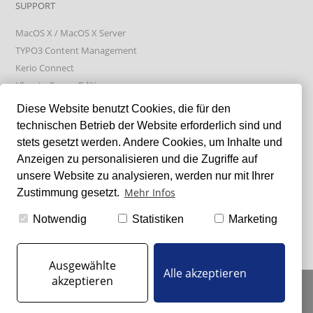
SUPPORT
MacOS X / MacOS X Server
TYPO3 Content Management
Kerio Connect
Ubuntu Server Edition
Absolute Manage
Diese Website benutzt Cookies, die für den
technischen Betrieb der Website erforderlich sind und
stets gesetzt werden. Andere Cookies, um Inhalte und
LIXXBLOG
Anzeigen zu personalisieren und die Zugriffe auf
unsere Website zu analysieren, werden nur mit Ihrer
Mehr Infos
Zustimmung gesetzt.
GFI Kerio Connect & Let's Encrypt Failure bei Certificate Renew
Samsung SSDs tunen
Notwendig
Statistiken
Marketing
GFI Kerio Connect - log4j (CVE-2021-44228)
Ausgewählte
Alle akzeptieren
akzeptieren
IMPRESSUM
|
DATENSCHUTZ