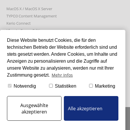
MacOS X / MacOS X Server
TYPO3 Content Management
Kerio Connect
Ubuntu Server Edition
Absolute Manage
Diese Website benutzt Cookies, die für den
technischen Betrieb der Website erforderlich sind und
stets gesetzt werden. Andere Cookies, um Inhalte und
LIXXBLOG
Anzeigen zu personalisieren und die Zugriffe auf
unsere Website zu analysieren, werden nur mit Ihrer
Mehr Infos
Zustimmung gesetzt.
GFI Kerio Connect & Let's Encrypt Failure bei Certificate Renew
Samsung SSDs tunen
Notwendig
Statistiken
Marketing
GFI Kerio Connect - log4j (CVE-2021-44228)
Ausgewählte
Alle akzeptieren
akzeptieren
IMPRESSUM
|
DATENSCHUTZ